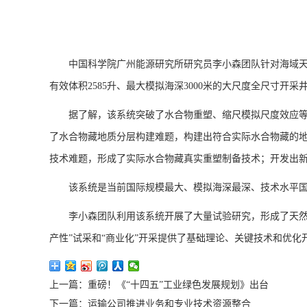
中国科学院广州能源研究所研究员李小森团队针对海域天
有效体积2585升、最大模拟海深3000米的大尺度全尺寸开
据了解，该系统突破了水合物重塑、缩尺模拟尺度效应
了水合物藏地质分层构建难题，构建出符合实际水合物藏的
技术难题，形成了实际水合物藏真实重塑制备技术；开发出
该系统是当前国际规模最大、模拟海深最深、技术水平
李小森团队利用该系统开展了大量试验研究，形成了天然
产性”试采和“商业化”开采提供了基础理论、关键技术和优化
上一篇：重磅！《“十四五”工业绿色发展规划》出台
下一篇：运输公司推进业务和专业技术资源整合