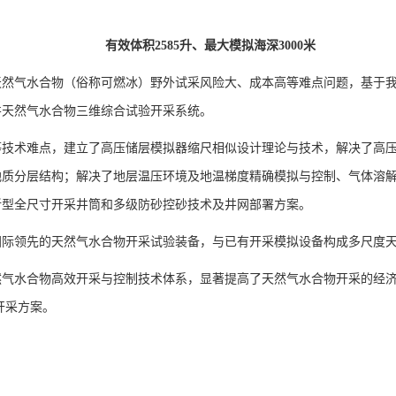
有效体积2585升、最大模拟海深3000米
然气水合物（俗称可燃冰）野外试采风险大、成本高等难点问题，基于我
采井天然气水合物三维综合试验开采系统。
等技术难点，建立了高压储层模拟器缩尺相似设计理论与技术，解决了高
地质分层结构；解决了地层温压环境及地温梯度精确模拟与控制、气体溶
新型全尺寸开采井筒和多级防砂控砂技术及井网部署方案。
国际领先的天然气水合物开采试验装备，与已有开采模拟设备构成多尺度
气水合物高效开采与控制技术体系，显著提高了天然气水合物开采的经济
开采方案。