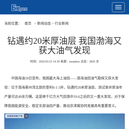
Toggle
Navigat
当前位置：
首页
> 新闻动态 > 行业新闻
钻遇约20米厚油层 我国渤海又
获大油气发现
时间：2020-03-23 14:39
来源：susankoo
点击：
2820
次
中国海油18日宣布，我国最大海上油田——渤海油田油气勘探又获大发
现：位于渤海莱州湾北部的垦利6-1-3井，钻遇约20米厚油层，测试单井原油年
产量可达40余万桶。这是继千亿方大气田渤中19-6之后的又一重大发现，对于保
障我国能源安全、稳定东部油田产量、推动京津冀协同发展具有重要意义。