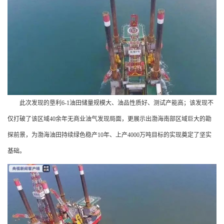
此次发现的垦利6-1油田储量规模大、油品性质好、测试产能高；该发现不
仅打破了该区域40余年无商业油气发现局面，更展示出渤海南部区域巨大的勘
探前景，为渤海油田持续绿色稳产10年、上产4000万吨目标的实现奠定了坚实
基础。