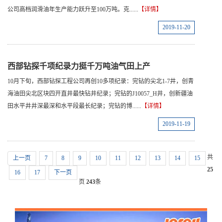
公司高档润滑油年生产能力跃升至100万吨。克......
【详情】
2019-11-20
西部钻探千项纪录力挺千万吨油气田上产
10月下旬，西部钻探工程公司再创10多项纪录：完钻的尖北1-7井，创青
海油田尖北区块四开直井最快钻井纪录；完钻的J10057_H井，创新疆油
田水平井井深最深和水平段最长纪录；完钻的博......
【详情】
2019-11-19
共
上一页
7
8
9
10
11
12
13
14
15
25
16
17
下一页
页
243
条