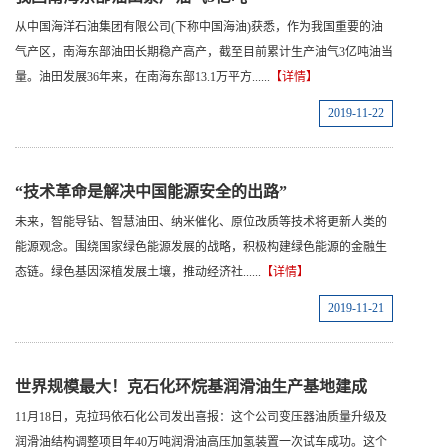
从中国海洋石油集团有限公司(下称中国海油)获悉，作为我国重要的油
气产区，南海东部油田长期稳产高产，截至目前累计生产油气3亿吨油当
量。油田发展36年来，在南海东部13.1万平方......
【详情】
2019-11-22
“技术革命是解决中国能源安全的出路”
未来，智能导钻、智慧油田、纳米催化、原位改质等技术将更新人类的
能源观念。围绕国家绿色能源发展的战略，积极构建绿色能源的金融生
态链。绿色基因深植发展土壤，推动经济社......
【详情】
2019-11-21
世界规模最大！克石化环烷基润滑油生产基地建成
11月18日，克拉玛依石化公司发出喜报：这个公司变压器油质量升级及
润滑油结构调整项目年40万吨润滑油高压加氢装置一次试车成功。这个