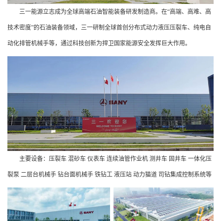
三一能源立志成为全球高端石油智能装备研发制造商。在“高端、高难、高
技术密度”的石油装备领域，三一研制全球首创分布式动力液压压裂车、纯电自
动化排管机械手等，通过科技创新为捍卫国家能源安全发挥巨大作用。
主要设备：压裂车 混砂车 仪表车 连续油管作业机 测井车 固井车 一体化压
裂泵 二层台机械手 钻台面机械手 铁钻工 液压站 动力猫道 司钻集成控制系统等