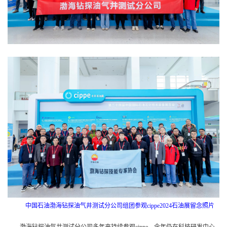
中国石油渤海钻探油气井测试分公司组团参观cippe2024石油展留念照片