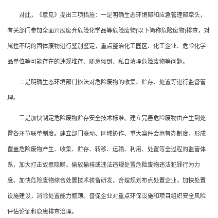
对此，《意见》提出三项措施：一是明确生态环境部和应急管理部牵头，
有关部门参加全面开展废弃危险化学品等危险废物(以下简称危险废物)排查，对
属性不明的固体废物进行鉴别鉴定，重点整治化工园区、化工企业、危险化学
品单位等可能存在的违规堆存、随意倾倒、私自填埋危险废物等问题。
二是明确生态环境部门依法对危险废物的收集、贮存、处置等进行监督管
理。
三是加快制定危险废物贮存安全技术标准。建立完善危险废物由产生到处
置各环节联单制度。建立部门联动、区域协作、重大案件会商督办制度，形成
覆盖危险废物产生、收集、贮存、转移、运输、利用、处置等全过程的监管体
系，加大打击故意隐瞒、偷放偷排或违法违规处置危险废物违法犯罪行为力
度。加快危险废物综合处置技术装备研发，合理规划布点处置企业，加快处置
设施建设，消除处置能力瓶颈。督促企业对重点环保设施和项目组织安全风险
评估论证和隐患排查治理。