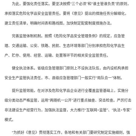
为此，要强化责任落实。要坚决按照“三个必须”和“谁主管谁负责”的原则，
承担落实危险化学品安全监管责任。要将《意见》提出的措施任务分解细化，
建立责任清单，明确时间表和路线图，加快制定配套制度措施办法。
完善监管体制机制。按照《危险化学品安全管理条例》的规定，应急管
理、交通运输、公安、铁路、民航、生态环境等部门分别承担危险化学品生
产、贮存、使用、经营、运输、处置等环节的相关安全监管责任。
健全执法体系。省级应急管理部门原则上不设执法队伍，由内设机构承担
安全生产监管执法责任，市、县级应急管理部门一般实行“局队合一”体制。
提升监管效能。在对涉及危险化学品企业进行全覆盖监管基础上，实施分
级分类动态严格监管，运用“两随机一公开”进行重点抽查、突击检查。严厉打击
非法建设生产经营行为，加强执法监督，大力推行“互联网+监管”、“执法+专家”
模式。
“为抓好《意见》贯彻落实工作，各地和有关部门要研究制定实施细则，强